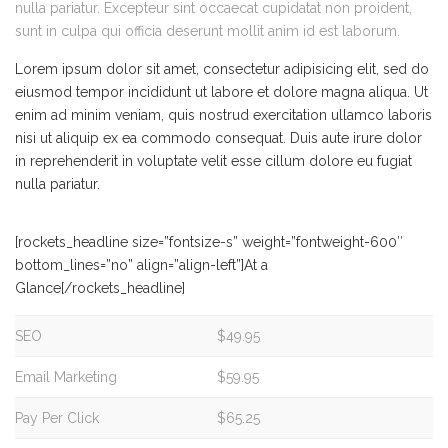
nulla pariatur. Excepteur sint occaecat cupidatat non proident,
sunt in culpa qui officia deserunt mollit anim id est laborum.
Lorem ipsum dolor sit amet, consectetur adipisicing elit, sed do
eiusmod tempor incididunt ut labore et dolore magna aliqua. Ut
enim ad minim veniam, quis nostrud exercitation ullamco laboris
nisi ut aliquip ex ea commodo consequat. Duis aute irure dolor
in reprehenderit in voluptate velit esse cillum dolore eu fugiat
nulla pariatur.
[rockets_headline size=”fontsize-s” weight=”fontweight-600″
bottom_lines=”no” align=”align-left”]At a
Glance[/rockets_headline]
SEO
$49.95
Email Marketing
$59.95
Pay Per Click
$65.25