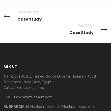
Previous Post
Case Study
Next Post
Case Study
ABOUT
Cairo
: 161 Abd El Hamed Gouda El-Sahar , Banafsig 7 , 1st
Settlement , New Cairo, Egypt
Call Us: +20 10 27520200
Email:
info@abazalawfirm.com
AL SHARQIA
: El Akadeen Tower , El-Montazah Square , El