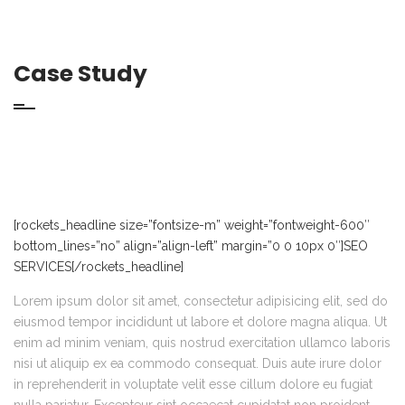
Case Study
[rockets_headline size=”fontsize-m” weight=”fontweight-600″
bottom_lines=”no” align=”align-left” margin=”0 0 10px 0″]SEO
SERVICES[/rockets_headline]
Lorem ipsum dolor sit amet, consectetur adipisicing elit, sed do
eiusmod tempor incididunt ut labore et dolore magna aliqua. Ut
enim ad minim veniam, quis nostrud exercitation ullamco laboris
nisi ut aliquip ex ea commodo consequat. Duis aute irure dolor
in reprehenderit in voluptate velit esse cillum dolore eu fugiat
nulla pariatur. Excepteur sint occaecat cupidatat non proident,